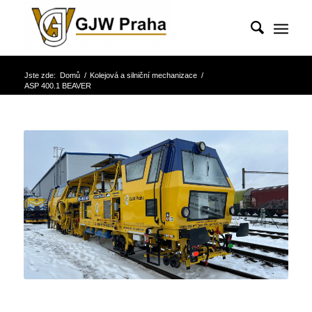
Jste zde:
Domů
/
Kolejová a silniční mechanizace
/
ASP 400.1 BEAVER