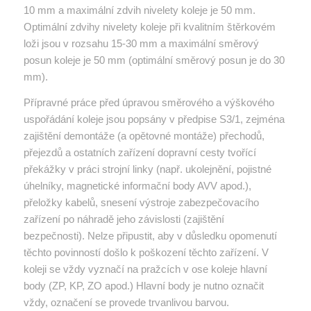
10 mm a maximální zdvih nivelety koleje je 50 mm.
Optimální zdvihy nivelety koleje při kvalitním štěrkovém
loži jsou v rozsahu 15-30 mm a maximální směrový
posun koleje je 50 mm (optimální směrový posun je do 30
mm).
Přípravné práce před úpravou směrového a výškového
uspořádání koleje jsou popsány v předpise S3/1, zejména
zajištění demontáže (a opětovné montáže) přechodů,
přejezdů a ostatních zařízení dopravní cesty tvořící
překážky v práci strojní linky (např. ukolejnění, pojistné
úhelníky, magnetické informační body AVV apod.),
přeložky kabelů, snesení výstroje zabezpečovacího
zařízení po náhradě jeho závislosti (zajištění
bezpečnosti). Nelze připustit, aby v důsledku opomenutí
těchto povinností došlo k poškození těchto zařízení. V
koleji se vždy vyznačí na pražcích v ose koleje hlavní
body (ZP, KP, ZO apod.) Hlavní body je nutno označit
vždy, označení se provede trvanlivou barvou.