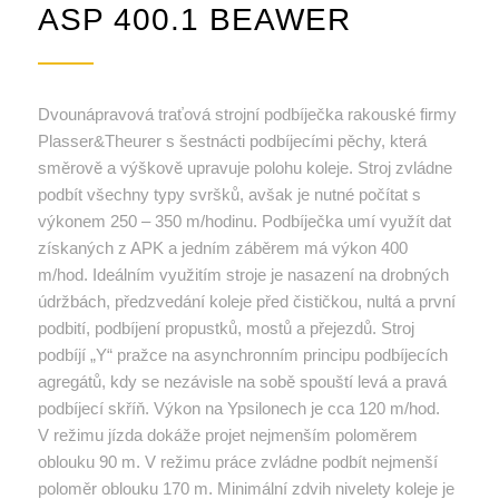
ASP 400.1 BEAWER
Dvounápravová traťová strojní podbíječka rakouské firmy
Plasser&Theurer s šestnácti podbíjecími pěchy, která
směrově a výškově upravuje polohu koleje. Stroj zvládne
podbít všechny typy svršků, avšak je nutné počítat s
výkonem 250 – 350 m/hodinu. Podbíječka umí využít dat
získaných z APK a jedním záběrem má výkon 400
m/hod. Ideálním využitím stroje je nasazení na drobných
údržbách, předzvedání koleje před čističkou, nultá a první
podbití, podbíjení propustků, mostů a přejezdů. Stroj
podbíjí „Y“ pražce na asynchronním principu podbíjecích
agregátů, kdy se nezávisle na sobě spouští levá a pravá
podbíjecí skříň. Výkon na Ypsilonech je cca 120 m/hod.
V režimu jízda dokáže projet nejmenším poloměrem
oblouku 90 m. V režimu práce zvládne podbít nejmenší
poloměr oblouku 170 m. Minimální zdvih nivelety koleje je