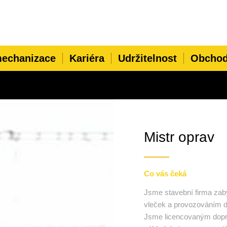
echanizace
Kariéra
Udržitelnost
Obchod
Mistr oprav
Co vás čeká
Jsme stavební firma zabý
vleček a provozováním d
Jsme licencovaným dopra