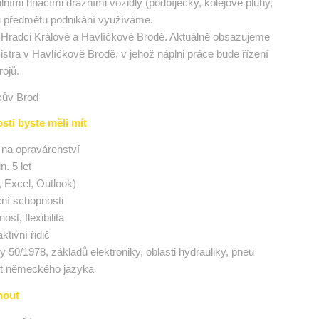
lními hnacími drážními vozidly (podbíječky, kolejové pluhy,
mu předmětu podnikání využíváme.
Hradci Králové a Havlíčkové Brodě. Aktuálně obsazujeme
stra v Havlíčkově Brodě, v jehož náplni práce bude řízení
rojů.
kův Brod
sti byste měli mít
na opravárenství
. 5 let
 Excel, Outlook)
ní schopnosti
t, flexibilita
ktivní řidič
 50/1978, základů elektroniky, oblasti hydrauliky, pneu
st německého jazyka
nout