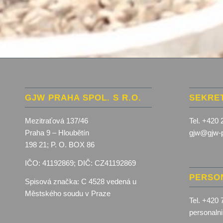
GJW PRAHA SPOL. S R.O.
SEKRE
Mezitraťová 137/46
Tel. +420 
Praha 9 – Hloubětín
gjw@gjw-p
198 21; P. O. BOX 86
IČO: 41192869; DIČ: CZ41192869
PERSO
Spisová značka:
C 4528 vedená u
Městského soudu v Praze
Tel. +420 
personaln